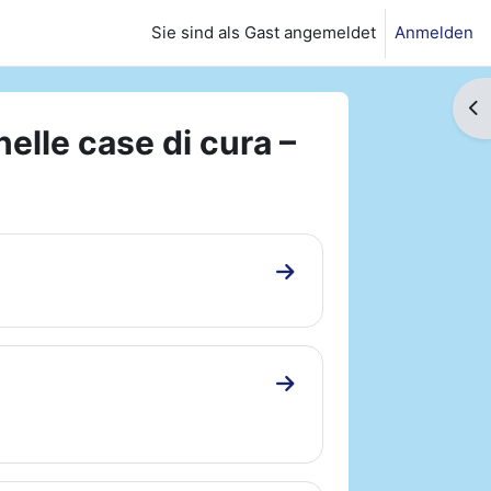
Sie sind als Gast angemeldet
Anmelden
Bl
elle case di cura –
Zum Abschnitt
Zum Abschnitt 1. Introdu