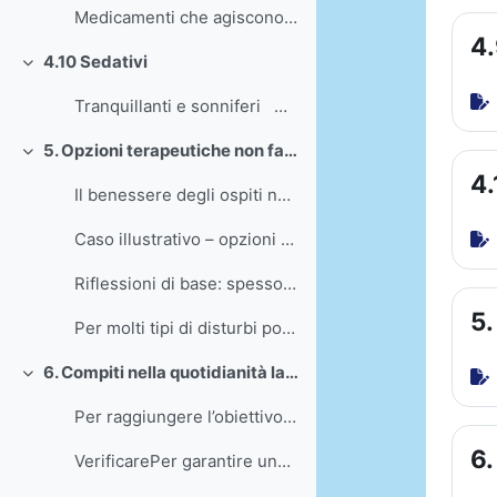
Medicamenti che agiscono sulla salute mentale &nb...
4.
4.10 Sedativi
Einklappen
Tranquillanti e sonniferi Caso illust...
5. Opzioni terapeutiche non farmacologiche
Einklappen
4.
Il benessere degli ospiti non dipende solo dai far...
Caso illustrativo – opzioni terapeutiche non far...
Riflessioni di base: spesso alcuni disturbi si ...
5.
Per molti tipi di disturbi possono essere prese in...
6. Compiti nella quotidianità lavorativa
Einklappen
Per raggiungere l’obiettivo di una farmacoterapia ...
6.
VerificarePer garantire una farmacoterapia sicura ...