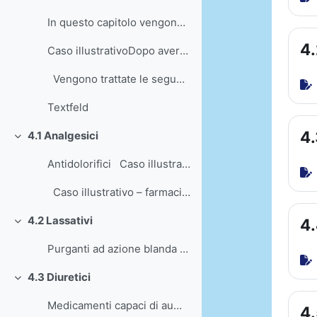
Einklappen
In questo capitolo vengono illustrate le più impor...
4.
Caso illustrativoDopo aver visitato il signor Sp...
Vengono trattate le seguenti classi di med...
Textfeld
4.
4.1 Analgesici
Einklappen
Antidolorifici Caso illustrativo – op...
Caso illustrativo – farmaci antinfiammat...
4.2 Lassativi
4.
Einklappen
Purganti ad azione blanda Caso illust...
4.3 Diuretici
Einklappen
Medicamenti capaci di aumentare la diuresi ...
4.