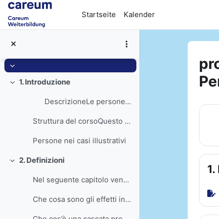
Zum Hauptinhalt
Startseite
Kalender
pr
Einklappen
Pe
1. Introduzione
Einklappen
DescrizioneLe persone di...
Ab
Struttura del corsoQuesto corso di e-learning è ar...
Persone nei casi illustrativi
2. Definizioni
Einklappen
1.
Nel seguente capitolo vengon...
Che cosa sono gli effetti indesiderati dei medicam...
Che cos’è una cascata prescrittiva?Una cascata pre...