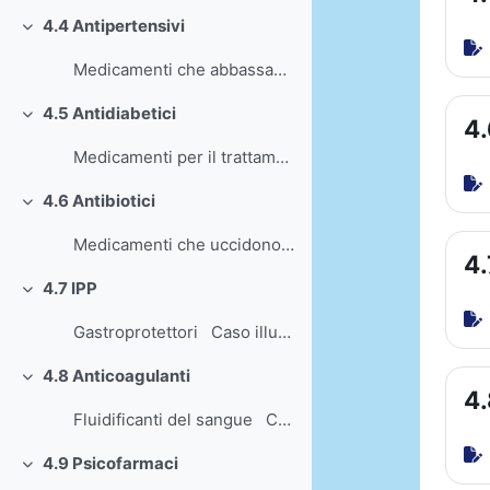
4.4 Antipertensivi
Einklappen
Medicamenti che abbassano la pressione arteriosa ...
4.5 Antidiabetici
Einklappen
4.
Medicamenti per il trattamento del diabete ...
4.6 Antibiotici
Einklappen
Medicamenti che uccidono i batteri o ne inibiscono...
4.
4.7 IPP
Einklappen
Gastroprotettori Caso illustrativo – ...
4.8 Anticoagulanti
Einklappen
4.
Fluidificanti del sangue Caso illustr...
4.9 Psicofarmaci
Einklappen