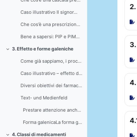
2.
Caso illustrativo Il signor...
Che cos’è una prescrizione potenzialmente inapprop...
Bene a sapersi: PIP e PIMNel linguaggio medico s...
3.
3. Effetto e forme galeniche
Einklappen
Come già sappiamo, i processi metabolici nei bambi...
Caso illustrativo – effetto dei farmaci nella te...
4.
Diversi obiettivi dei farmaci I farmaci assolvono...
Text- und Medienfeld
Prestare attenzione anche ai farmaci ass...
4.
Forma galenicaLa forma galenica indica il ...
4. Classi di medicamenti