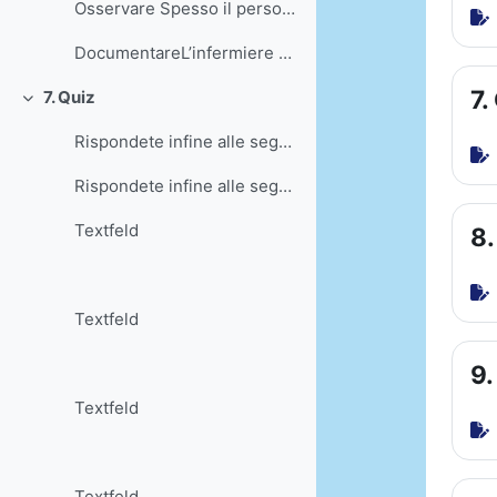
Osservare Spesso il personale di cura conosce gli...
DocumentareL’infermiere competente documenta quest...
7.
7. Quiz
Einklappen
Rispondete infine alle seguenti domande del quiz...
Rispondete infine alle seguenti domande del quiz. ...
Textfeld
8.
Textfeld
9.
Textfeld
Textfeld