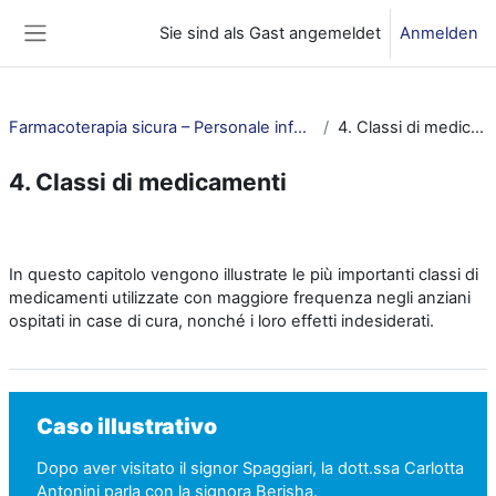
Zum Hauptinhalt
Sie sind als Gast angemeldet
Anmelden
Website-Übersicht
Farmacoterapia sicura – Personale infermieristico
4. Classi di medicamenti
4. Classi di medicamenti
Abschnittsübersicht
In questo capitolo vengono illustrate le più importanti classi di
medicamenti utilizzate con maggiore frequenza negli anziani
ospitati in case di cura, nonché i loro effetti indesiderati.
Caso illustrativo
Dopo aver visitato il signor Spaggiari, la dott.ssa Carlotta
Antonini parla con la signora Berisha.