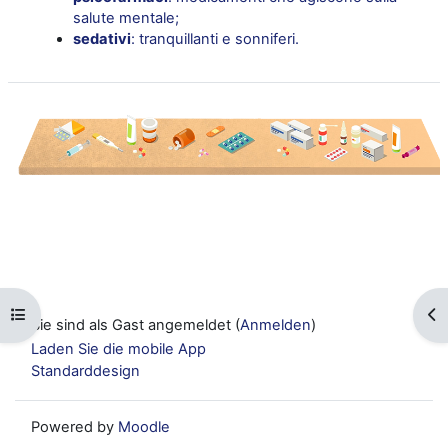
salute mentale;
sedativi
: tranquillanti e sonniferi.
Kursindex öffnen
Blo
Sie sind als Gast angemeldet (
Anmelden
)
Laden Sie die mobile App
Standarddesign
Powered by
Moodle