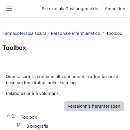
Zum Hauptinhalt
Sie sind als Gast angemeldet
Anmelden
Website-Übersicht
Farmacoterapia sicura – Personale infermieristico
Toolbox
Toolbox
Abschnittsübersicht
Questa cartella contiene altri documenti e informazioni di
base sui temi trattati nell’e-learning.
L’elaborazione è volontaria.
Verzeichnis herunterladen
Toolbox
Bibliografia