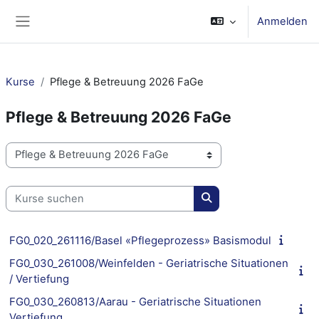
Zum Hauptinhalt
Anmelden
Website-Übersicht
Kurse
Pflege & Betreuung 2026 FaGe
Pflege & Betreuung 2026 FaGe
Kursbereiche
Kurse suchen
Kurse suchen
FG0_020_261116/Basel «Pflegeprozess» Basismodul
FG0_030_261008/Weinfelden - Geriatrische Situationen
/ Vertiefung
FG0_030_260813/Aarau - Geriatrische Situationen
Vertiefung