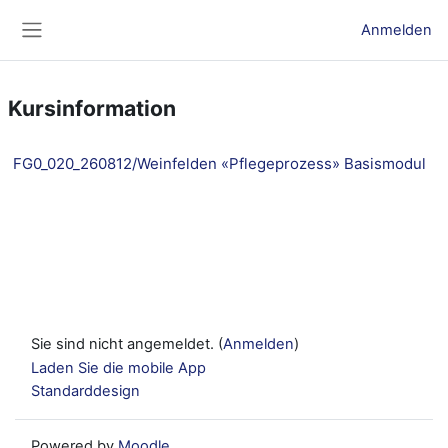
Zum Hauptinhalt
Anmelden
Website-Übersicht
Kursinformation
FG0_020_260812/Weinfelden «Pflegeprozess» Basismodul
Sie sind nicht angemeldet. (
Anmelden
)
Laden Sie die mobile App
Standarddesign
Powered by
Moodle