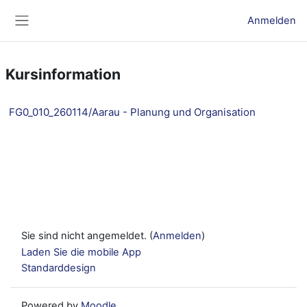
Zum Hauptinhalt
Anmelden
Website-Übersicht
Kursinformation
FG0_010_260114/Aarau - Planung und Organisation
Sie sind nicht angemeldet. (
Anmelden
)
Laden Sie die mobile App
Standarddesign
Powered by
Moodle