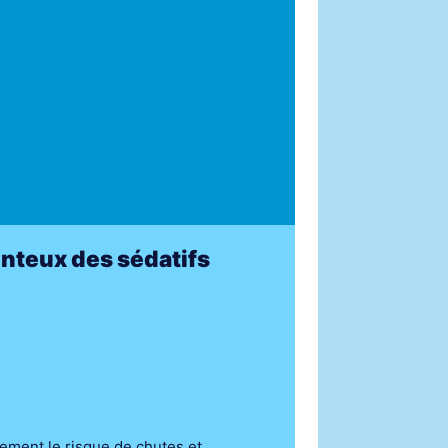
nteux des sédatifs
ment le risque de chutes et