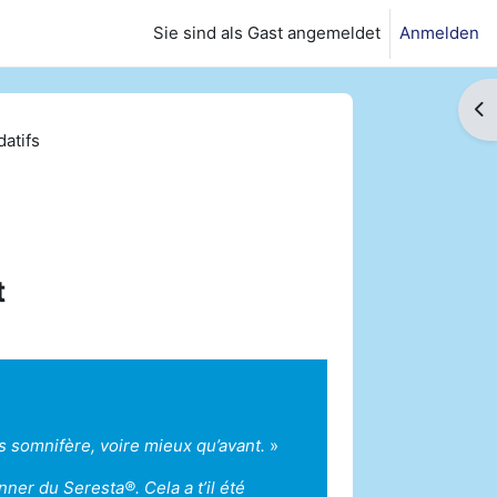
Sie sind als Gast angemeldet
Anmelden
Bl
datifs
t
 somnifère, voire mieux qu’avant.
»
onner du Seresta®. Cela a t’il été