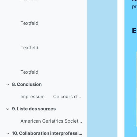
pr
Textfeld
E
Textfeld
Textfeld
8. Conclusion
Einklappen
Impressum Ce cours d’...
9. Liste des sources
Einklappen
American Geriatrics Society 2015 Beers Criteria Up...
10. Collaboration interprofessionnelle
Einklappen