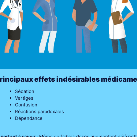
rincipaux effets indésirables médicame
Sédation
Vertiges
Confusion
Réactions paradoxales
Dépendance
portant à savoir
:
Même de faibles doses augmentent déjà nette