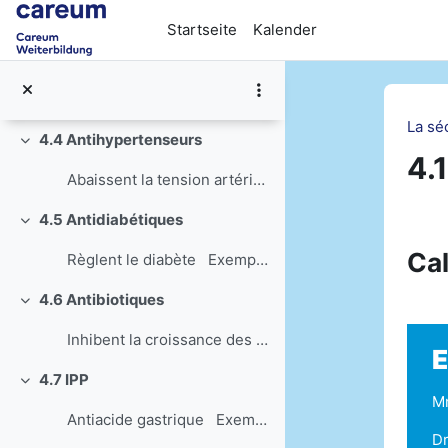
Zum Hauptinhalt
Contre la constipation Exemple de cas...
Startseite
Kalender
4.3 Diurétiques
Einklappen
Augmentent l’excrétion urinaire Exemp...
La sé
4.4 Antihypertenseurs
Einklappen
4.
Abaissent la tension artérielle Exemp...
4.5 Antidiabétiques
Ab
Einklappen
Cal
Règlent le diabète Exemples de cas –...
4.6 Antibiotiques
Einklappen
Inhibent la croissance des bactéries ou les tuent ...
E
4.7 IPP
Einklappen
Mm
Antiacide gastrique Exemple de cas – ...
Dr