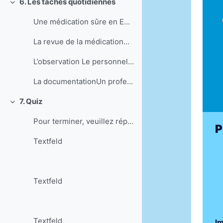
6. Les tâches quotidiennes
Einklappen
Une médication sûre en EMS dépend de la bonne coll...
La revue de la médicationAfin d’augmenter la sécur...
L’observation Le personnel soignant connaît souve...
La documentationUn professionnel responsable docum...
7. Quiz
Einklappen
Pour terminer, veuillez répondre aux questions s...
P
Textfeld
Textfeld
Textfeld
Im