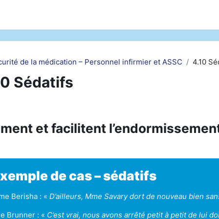
curité de la médication – Personnel infirmier et ASSC
4.10 Sé
10 Sédatifs
schnittsübersicht
ment et facilitent l’endormissemen
xemple de cas – sédatifs
e Berisha : «
D’ailleurs, Mme Savary dort de nouveau bien sans
e Brunner : «
C’est vrai, nous avons arrêté petit à petit de lui d