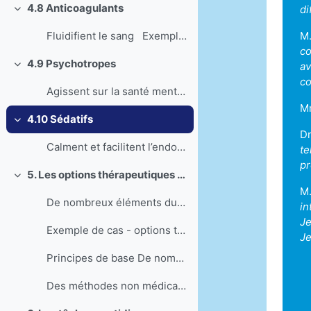
4.8 Anticoagulants
di
Einklappen
M.
Fluidifient le sang Exemple de cas – ...
co
4.9 Psychotropes
av
Einklappen
co
Agissent sur la santé mentale Exemple...
Mm
4.10 Sédatifs
Einklappen
Dr
Calment et facilitent l’endormissement ...
te
p
5. Les options thérapeutiques non médicamenteuses
Einklappen
M.
De nombreux éléments du quotidien, autres que les ...
in
Je
Exemple de cas - options thérapeutiques non médi...
Je
Principes de base De nombreux problèmes de sant...
Des méthodes non médicamenteuses peuvent être envi...