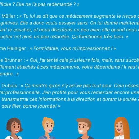
fficile ? Elle ne l’a pas redemandé ? »
 Müller :
«
Tu lui as dit que ce médicament augmente le risque d
gnitives. Elle a donc voulu essayer sans. On lui donne maintenan
ant le coucher, et nous discutons un peu avec elle quand nous 
ucher est ainsi un peu retardée. Ça fonctionne très bien.
»
e Heiniger : «
Formidable, vous m’impressionnez !
»
e Brunner :
«
Oui, j’ai tenté cela plusieurs fois, mais, sans su
llement attachés à ces médicaments, voire dépendants ! Il vau
rendre.
»
 Dubois : «
Ça montre qu’on n’y arrive pas tout seul. Cela néces
terprofessionnelle. J’en profite pour vous remercier encore une 
 transmettrai ces informations à la direction et durant la soiré
 dois filer, bonne journée!
»