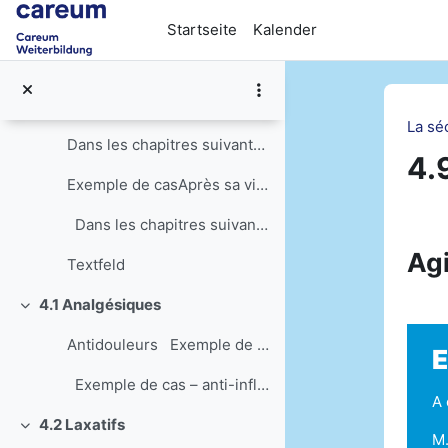
Zum Hauptinhalt
Des effets à long termeLes effets indési...
Startseite
Kalender
Forme galéniqueLa forme galénique définit ...
4. Les groupes de médicaments
Einklappen
La sé
Dans les chapitres suivants, vous découvrirez les...
4.
Exemple de casAprès sa visite auprès de M. Métra...
Ab
Dans les chapitres suivants, ces groupes ...
Agi
Textfeld
4.1 Analgésiques
Einklappen
Antidouleurs Exemple de cas – opiacés...
E
Exemple de cas – anti-inflammatoires non...
A 
4.2 Laxatifs
Einklappen
M.