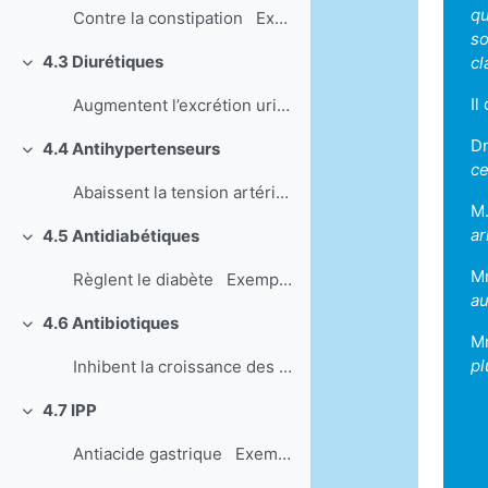
qu
Contre la constipation Exemple de cas...
so
4.3 Diurétiques
cl
Einklappen
Il
Augmentent l’excrétion urinaire Exemp...
Dr
4.4 Antihypertenseurs
Einklappen
ce
Abaissent la tension artérielle Exemp...
M.
ar
4.5 Antidiabétiques
Einklappen
Mm
Règlent le diabète Exemples de cas –...
au
4.6 Antibiotiques
Einklappen
Mm
pl
Inhibent la croissance des bactéries ou les tuent ...
4.7 IPP
Einklappen
Antiacide gastrique Exemple de cas – ...