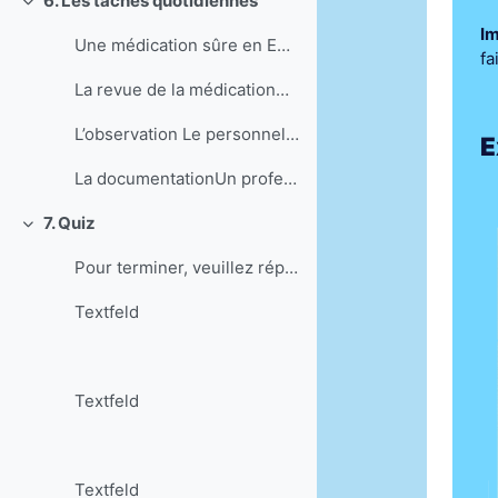
6. Les tâches quotidiennes
Einklappen
Im
Une médication sûre en EMS dépend de la bonne coll...
fa
La revue de la médicationAfin d’augmenter la sécur...
L’observation Le personnel soignant connaît souve...
E
La documentationUn professionnel responsable docum...
7. Quiz
Einklappen
Pour terminer, veuillez répondre aux questions s...
Textfeld
Textfeld
Textfeld