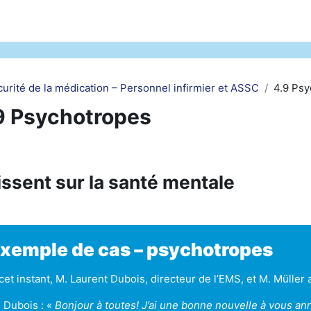
curité de la médication – Personnel infirmier et ASSC
4.9 Psy
9 Psychotropes
schnittsübersicht
ssent sur la santé mentale
xemple de cas – psychotropes
cet instant, M. Laurent Dubois, directeur de l’EMS, et M. Müller
 Dubois : «
Bonjour à toutes! J’ai une bonne nouvelle à vous an