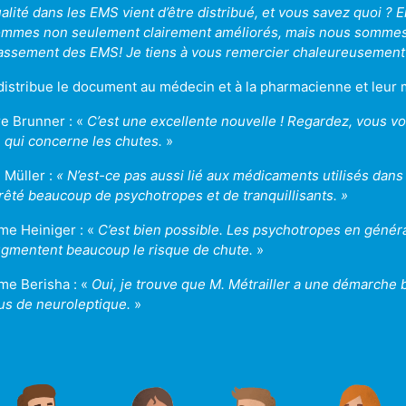
alité dans les EMS vient d’être distribué, et vous savez quoi ?
mmes non seulement clairement améliorés, mais nous sommes 
assement des EMS! Je tiens à vous remercier chaleureusement d
 distribue le document au médecin et à la pharmacienne et leur m
e Brunner : «
C’est une excellente nouvelle ! Regardez, vous v
 qui concerne les chutes.
»
 Müller :
« N’est-ce pas aussi lié aux médicaments utilisés dan
rêté beaucoup de psychotropes et de tranquillisants.
»
e Heiniger : «
C’est bien possible. Les psychotropes en général,
gmentent beaucoup le risque de chute.
»
e Berisha : «
Oui, je trouve que M. Métrailler a une démarche b
us de neuroleptique.
»