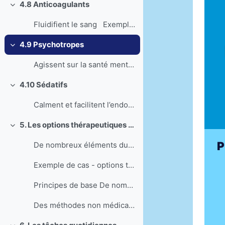
4.8 Anticoagulants
Einklappen
Fluidifient le sang Exemple de cas – ...
4.9 Psychotropes
Einklappen
Agissent sur la santé mentale Exemple...
4.10 Sédatifs
Einklappen
Calment et facilitent l’endormissement ...
5. Les options thérapeutiques non médicamenteuses
Einklappen
P
De nombreux éléments du quotidien, autres que les ...
Exemple de cas - options thérapeutiques non médi...
Principes de base De nombreux problèmes de sant...
Des méthodes non médicamenteuses peuvent être envi...