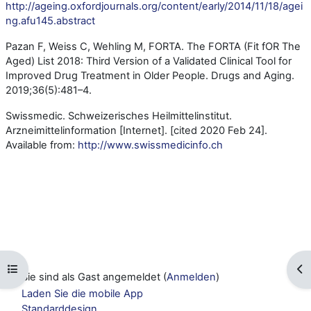
http://ageing.oxfordjournals.org/content/early/2014/11/18/agei
ng.afu145.abstract
Pazan F, Weiss C, Wehling M, FORTA. The FORTA (Fit fOR The
Aged) List 2018: Third Version of a Validated Clinical Tool for
Improved Drug Treatment in Older People.
Drugs and Aging.
2019;36(5):481–4.
Swissmedic. Schweizerisches Heilmittelinstitut.
Arzneimittelinformation [Internet]. [cited 2020 Feb 24].
Available from:
http://www.swissmedicinfo.ch
Kursindex öffnen
Blo
Sie sind als Gast angemeldet (
Anmelden
)
Laden Sie die mobile App
Standarddesign