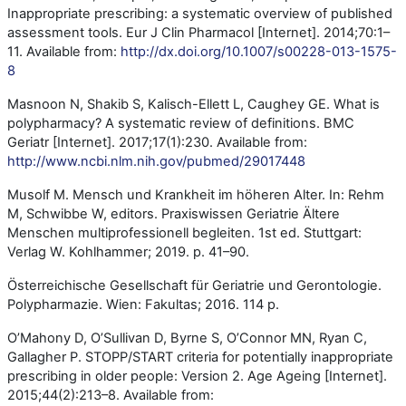
Inappropriate prescribing: a systematic overview of published
assessment tools.
Eur J Clin Pharmacol [Internet]. 2014;70:1–
11. Available from:
http://dx.doi.org/10.1007/s00228-013-1575-
8
Masnoon N, Shakib S, Kalisch-Ellett L, Caughey GE. What is
polypharmacy? A systematic review of definitions.
BMC
Geriatr [Internet]. 2017;17(1):230. Available from:
http://www.ncbi.nlm.nih.gov/pubmed/29017448
Musolf M. Mensch und Krankheit im höheren Alter. In: Rehm
M, Schwibbe W, editors. Praxiswissen Geriatrie Ältere
Menschen multiprofessionell begleiten. 1st ed. Stuttgart:
Verlag W. Kohlhammer; 2019. p. 41–90.
Österreichische Gesellschaft für Geriatrie und Gerontologie.
Polypharmazie. Wien: Fakultas; 2016. 114 p.
O’Mahony D, O’Sullivan D, Byrne S, O’Connor MN, Ryan C,
Gallagher P. STOPP/START criteria for potentially inappropriate
prescribing in older people: Version 2. Age Ageing [Internet].
2015;44(2):213–8. Available from: