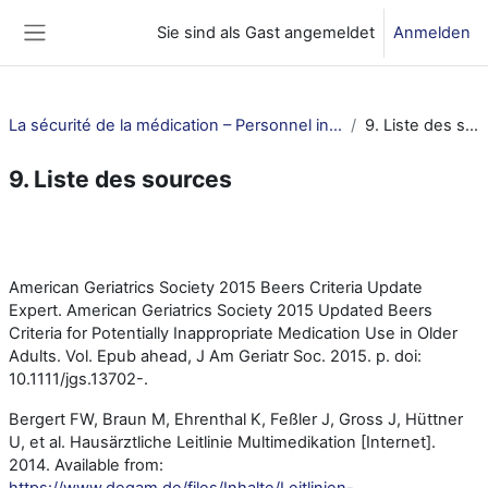
Zum Hauptinhalt
Sie sind als Gast angemeldet
Anmelden
Website-Übersicht
La sécurité de la médication – Personnel infirmier et ASSC
9. Liste des sources
9. Liste des sources
Abschnittsübersicht
American Geriatrics Society 2015 Beers Criteria Update
Expert. American Geriatrics Society 2015 Updated Beers
Criteria for Potentially Inappropriate Medication Use in Older
Adults. Vol. Epub ahead, J Am Geriatr Soc. 2015. p. doi:
10.1111/jgs.13702-.
Bergert FW, Braun M, Ehrenthal K, Feßler J, Gross J, Hüttner
U, et al. Hausärztliche Leitlinie Multimedikation [Internet].
2014. Available from:
https://www.degam.de/files/Inhalte/Leitlinien-