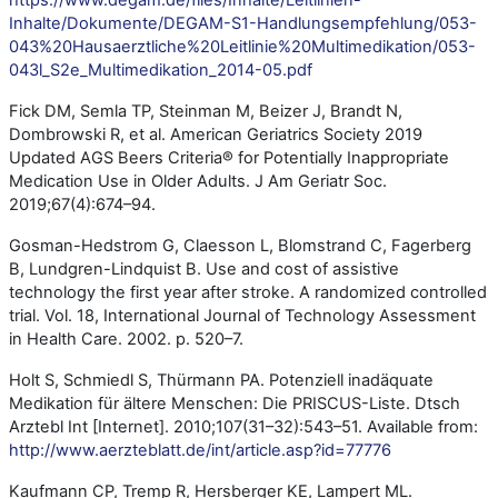
Inhalte/Dokumente/DEGAM-S1-Handlungsempfehlung/053-
043%20Hausaerztliche%20Leitlinie%20Multimedikation/053-
043l_S2e_Multimedikation_2014-05.pdf
Fick DM, Semla TP, Steinman M, Beizer J, Brandt N,
Dombrowski R, et al.
American Geriatrics Society 2019
Updated AGS Beers Criteria® for Potentially Inappropriate
Medication Use in Older Adults. J Am Geriatr Soc.
2019;67(4):674–94.
Gosman-Hedstrom G, Claesson L, Blomstrand C, Fagerberg
B, Lundgren-Lindquist B. Use and cost of assistive
technology the first year after stroke. A randomized controlled
trial. Vol. 18, International Journal of Technology Assessment
in Health Care. 2002. p. 520–7.
Holt S, Schmiedl S, Thürmann PA. Potenziell inadäquate
Medikation für ältere Menschen: Die PRISCUS-Liste. Dtsch
Arztebl Int [Internet]. 2010;107(31–32):543–51. Available from:
http://www.aerzteblatt.de/int/article.asp?id=77776
Kaufmann CP, Tremp R, Hersberger KE, Lampert ML.