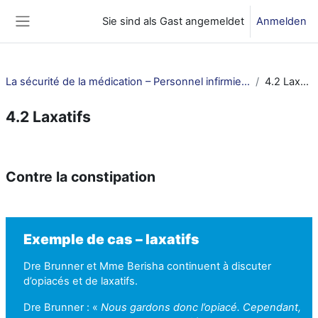
Zum Hauptinhalt
Sie sind als Gast angemeldet
Anmelden
Website-Übersicht
La sécurité de la médication – Personnel infirmier et ASSC
4.2 Laxatifs
4.2 Laxatifs
Abschnittsübersicht
Contre la constipation
Exemple de cas – laxatifs
Dre Brunner et Mme Berisha continuent à discuter
d’opiacés et de laxatifs.
Dre Brunner : «
Nous gardons donc l’opiacé. Cependant,